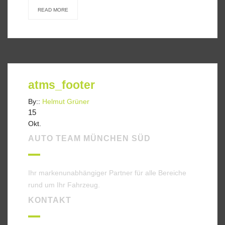
READ MORE
atms_footer
By::
Helmut Grüner
15
Okt.
AUTO TEAM MÜNCHEN SÜD
Ihr markenunabhängiger Partner für alle Bereiche
rund um Ihr Fahrzeug.
KONTAKT