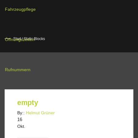
Fahrzeugpflege
Start
/ Static Blocks
Öffnungszeiten
Rufnummern
empty
By::
Helmut Grüner
16
Okt.