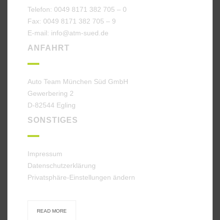
Telefon:
0049 8171 382 705 – 0
Fax:
0049 8171 382 705 – 9
E-mail:
info@atm-sued.de
ANFAHRT
Auto Team München Süd GmbH
Gewerbering 2
D-82544 Egling
SONSTIGES
Impressum
Datenschutzerklärung
Privatsphäre-Einstellungen ändern
READ MORE