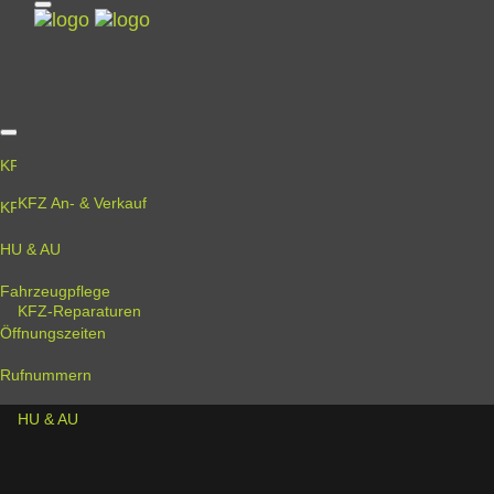
Begin typing your search above and press return to
search.
KFZ An- & Verkauf
KFZ An- & Verkauf
KFZ-Reparaturen
HU & AU
Fahrzeugpflege
KFZ-Reparaturen
Öffnungszeiten
Rufnummern
HU & AU